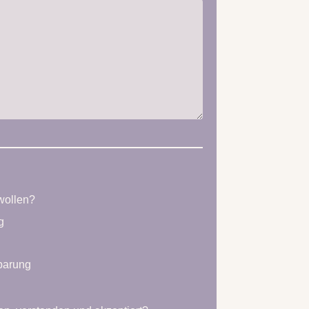
wollen?
g
barung