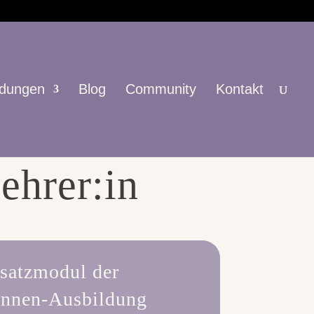
ldungen
Blog
Community
Kontakt
ul zur
ehrer:in
satzmodul der
:innen-Ausbildung