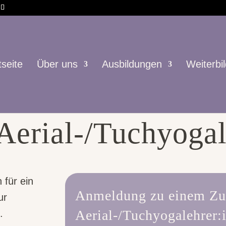
tseite
Über uns
Ausbildungen
Weiterbi
ür ein Zusatzmod
Aerial-/Tuchyogal
 für ein
Anmeldung zu einem Zu
ur
Aerial-/Tuchyogalehrer
.