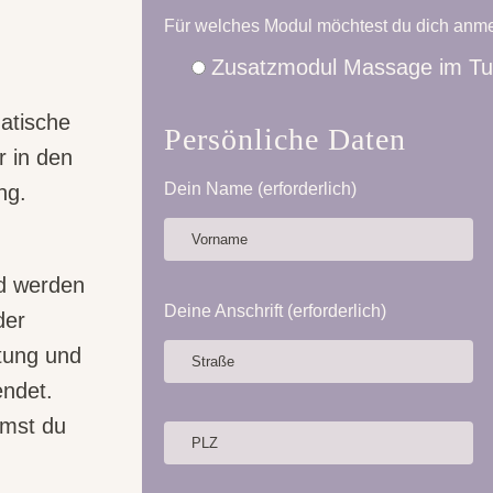
Für welches Modul möchtest du dich anm
Zusatzmodul Massage im Tuc
atische
Persönliche Daten
r in den
Dein Name (erforderlich)
ng.
nd werden
Deine Anschrift (erforderlich)
der
tung und
endet.
mmst du