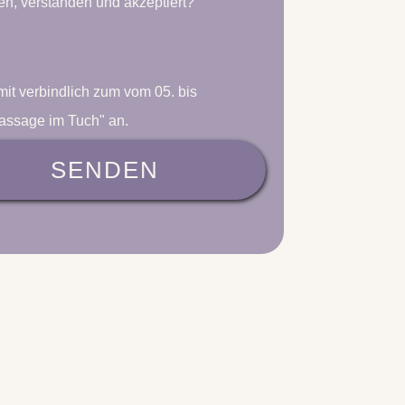
n, verstanden und akzeptiert?
mit verbindlich zum
vom 05. bis
Massage im Tuch"
an.
SENDEN