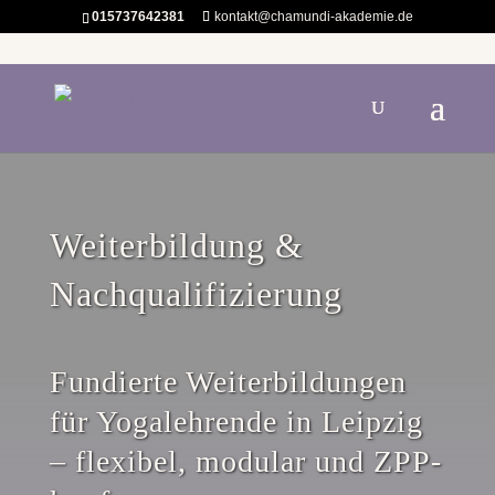
015737642381
kontakt@chamundi-akademie.de
Weiterbildung &
Nachqualifizierung
Fundierte Weiterbildungen
für Yogalehrende in Leipzig
– flexibel, modular und ZPP-