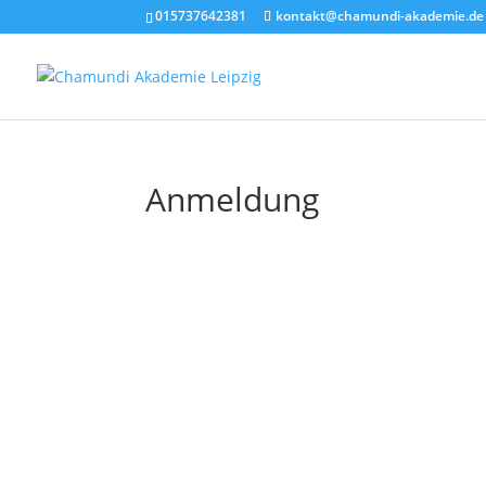
015737642381
kontakt@chamundi-akademie.de
Anmeldung